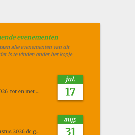
ende evenementen
staan alle evenementen van dit
der is te vinden onder het kopje
jul.
17
2026
tot en met
vrijdag 28 augustus 2026
aug.
31
ustus 2026
de gehele dag