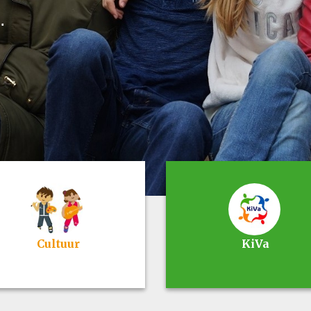
.
Cultuur
KiVa