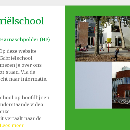
iëlschool
& Harnaschpolder (HP)
 Op deze website
 Gabriëlschool
rmeren je over ons
r staan. Via de
icht naar informatie.
chool op hoofdlijnen
 onderstaande video
 onze
t vertaalt naar de
Lees meer