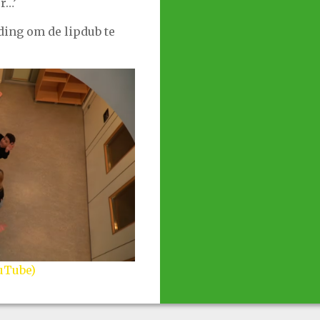
r…’
ding om de lipdub te
uTube)